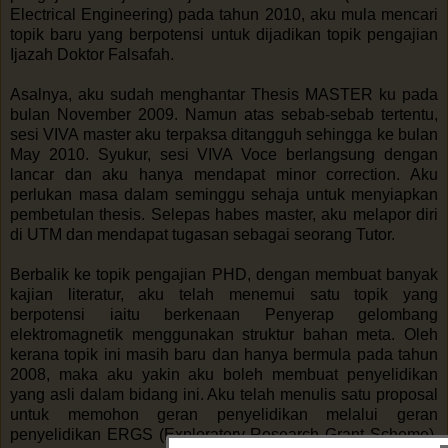
Electrical Engineering) pada tahun 2010, aku mula mencari
topik baru yang berpotensi untuk dijadikan topik pengajian
Ijazah Doktor Falsafah.
Asalnya, aku sudah menghantar Thesis MASTER ku pada
bulan November 2009. Namun atas sebab-sebab tertentu,
sesi VIVA master aku terpaksa ditangguh sehingga ke bulan
May 2010. Syukur, sesi VIVA Voce berlangsung dengan
lancar dan aku hanya mendapat minor correction. Aku
perlukan masa dalam seminggu sehaja untuk menyiapkan
pembetulan thesis. Selepas habes master, aku melapor diri
di UTM dan mendapat tugasan sebagai seorang Tutor.
Berbalik ke topik pengajian PHD, dengan membuat banyak
kajian literatur, aku telah menemui satu topik yang
berpotensi iaitu berkenaan Penyerap gelombang
elektromagnetik menggunakan struktur bahan meta. Oleh
kerana topik ini masih baru dan hanya bermula pada tahun
2008, maka aku yakin aku boleh membuat penyelidikan
yang asli dalam bidang ini. Aku telah menulis satu proposal
untuk memohon geran penyelidikan melalui geran
penyelidikan ERGS (Exploratory Research Grant Scheme).