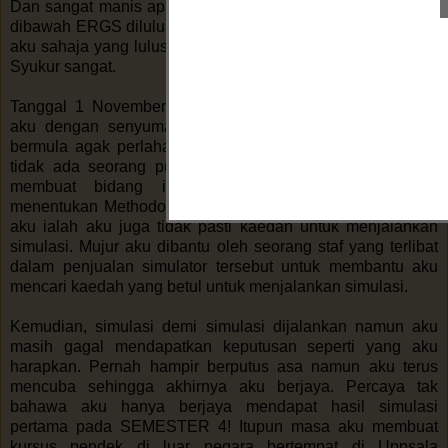
Dan sangat manis apabila permohonan geran penyelidikan
dibawah ERGS diluluskan dan aku difahamkan hanya grant
aku sahaja yang lulus daripada beberapa permohonan lain.
Syukur sangat.
Tanggal 1 November 2011, aku mulakan pengajian PHD
aku dengan senyuman yang mekar. Hehe.. Namun, aku
bermula agak perlahan kerana bidang ini masih baru dan
tidak ada seorang pun penyelidik daripada UTM pernah
membuat bidang ini. Jadi, masalah bagiku untuk
menentukan Methodologi yang terbaik. Selain itu, masalah
aku ialah aku juga tidak pasti kaedah untuk menjalankan
simulasi. Mujur aku dibantu oleh seorang staf yang terlibat
dalam penjualan simulator tersebut untuk membantu aku
mencari kaedah yang betul untuk menjalankan simulasi.
Kemudian, simulasi demi simulasi dijalankan namun aku
masih gagal mendapatkan keputusan seperti yang aku
harapkan. Pernah hampir berputus asa namun aku terus
mencuba sehingga akhirnya aku berjaya. Percaya tak
bahawa aku hanya berjaya mendapat hasil simulasi
pertama pada SEMESTER 4! Itupun masa aku membuat
kursus pendek di luar negara bertempat di Uppsala