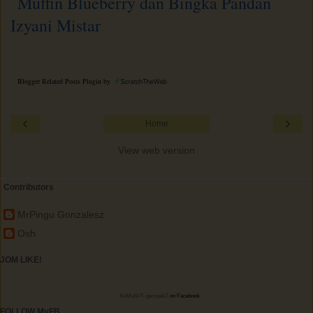
Muffin Blueberry dan Bingka Pandan
Izyani Mistar
Blogger Related Posts Plugin by
‹
›
Home
View web version
Contributors
MrPingu Gonzalesz
Osh
JOM LIKE!
KoMuNiTi gempakZ
on Facebook
FOLLOW MyFB