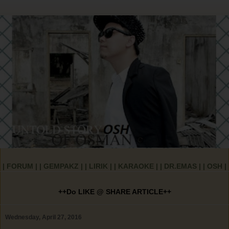
| FORUM |
| GEMPAKZ |
| LIRIK |
| KARAOKE |
| DR.EMAS |
| OSH |
++Do LIKE @ SHARE ARTICLE++
Wednesday, April 27, 2016